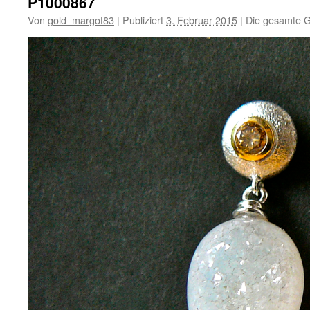
P1000867
Von
gold_margot83
|
Publiziert
3. Februar 2015
|
Die gesamte G