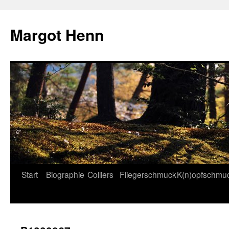
Margot Henn
Start
Biographie
Colliers
Fliegerschmuck
K(n)opfschmu