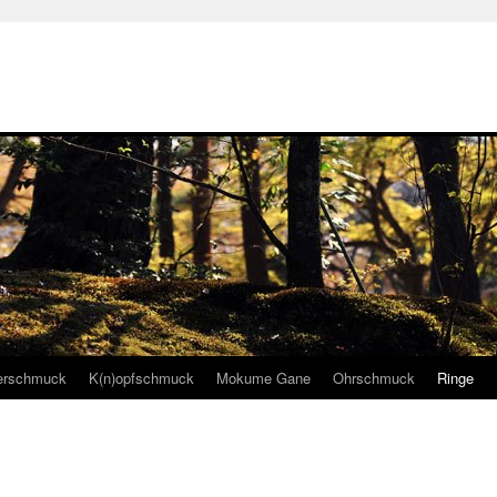
gerschmuck
K(n)opfschmuck
Mokume Gane
Ohrschmuck
Ringe