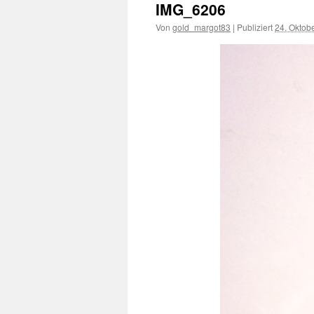
IMG_6206
Von
gold_margot83
|
Publiziert
24. Oktob