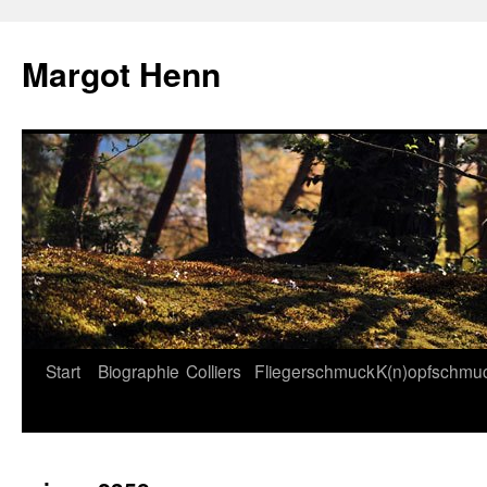
Margot Henn
Start
Biographie
Colliers
Fliegerschmuck
K(n)opfschmu