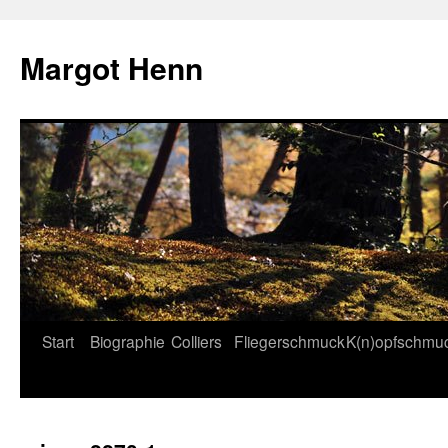
Margot Henn
Start
Biographie
Colliers
Fliegerschmuck
K(n)opfschmu