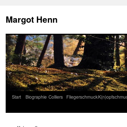
Margot Henn
Start
Biographie
Colliers
Fliegerschmuck
K(n)opfschmu