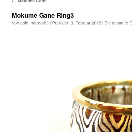
←
Mokume Gane
Mokume Gane Ring3
Von
gold_margot83
|
Publiziert
3. Februar 2015
|
Die gesamte G